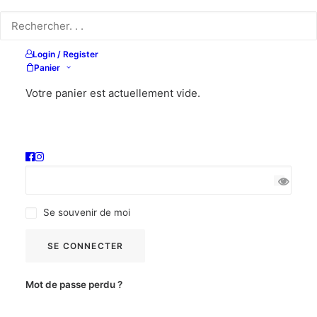
Mon compte
Se connecter
Login / Register
Panier
Obligatoire
Identifiant ou e-mail
*
Votre panier est actuellement vide.
Obligatoire
Mot de passe
*
Se souvenir de moi
SE CONNECTER
Mot de passe perdu ?