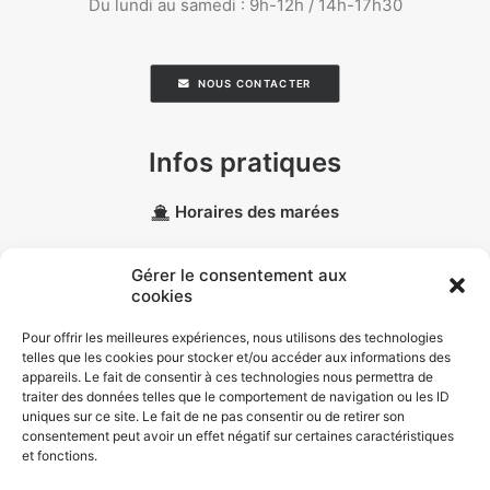
Du lundi au samedi : 9h-12h / 14h-17h30
NOUS CONTACTER
Infos pratiques
Horaires des marées
Météo marine
Gérer le consentement aux
cookies
Données personnelles
Pour offrir les meilleures expériences, nous utilisons des technologies
telles que les cookies pour stocker et/ou accéder aux informations des
Politique de confidentialité
appareils. Le fait de consentir à ces technologies nous permettra de
traiter des données telles que le comportement de navigation ou les ID
Politique de cookies (EU)
uniques sur ce site. Le fait de ne pas consentir ou de retirer son
consentement peut avoir un effet négatif sur certaines caractéristiques
et fonctions.