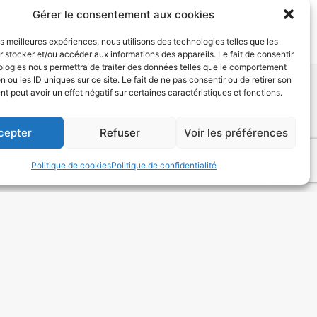
Gérer le consentement aux cookies
les meilleures expériences, nous utilisons des technologies telles que les
 stocker et/ou accéder aux informations des appareils. Le fait de consentir
ologies nous permettra de traiter des données telles que le comportement
n ou les ID uniques sur ce site. Le fait de ne pas consentir ou de retirer son
 peut avoir un effet négatif sur certaines caractéristiques et fonctions.
SUIVANT
cepter
Refuser
Voir les préférences
nfos pratiques
Politique de cookies
Politique de confidentialité
Horaires des marées
Météo marine
Données personnelles
Politique de confidentialité