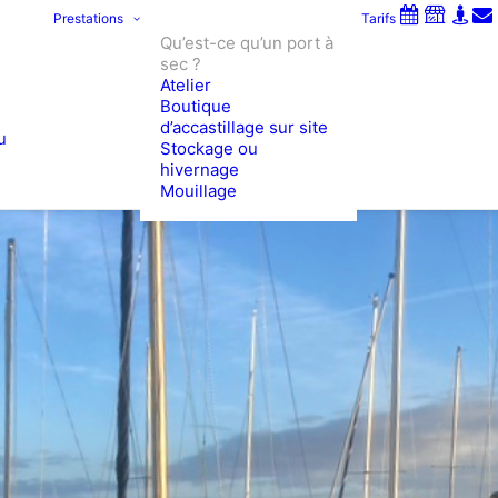
Prestations
Tarifs
Qu’est-ce qu’un port à
sec ?
Atelier
Boutique
d’accastillage sur site
u
Stockage ou
hivernage
Mouillage