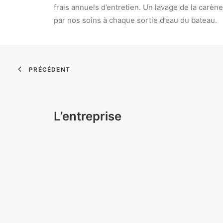
frais annuels d’entretien. Un lavage de la carèn
par nos soins à chaque sortie d’eau du bateau.
PRÉCÉDENT
L’entreprise
Port Vilaine Maritime
33 (0)6.63.04.37.39
Impasse de Tréhudal 56760 Pénestin
NOUS SITUER