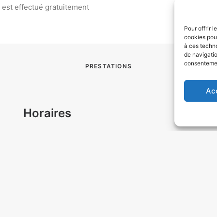
e est effectué gratuitement
Pour offrir 
cookies pour
à ces techn
de navigatio
consentement
PRESTATIONS
Ac
Horaires
I
Basse saison du 15 septembre au 15 juin
Du mardi au samedi : 9h-12h / 14h-17h30
Haute saison du 16 juin au 14 septembre
Du lundi au samedi : 9h-12h / 14h-17h30
NOUS CONTACTER