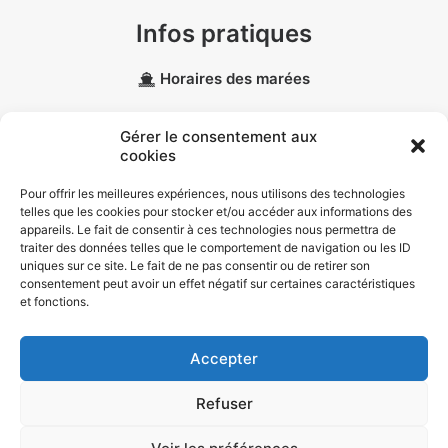
Infos pratiques
Horaires des marées
Météo marine
Gérer le consentement aux
cookies
Données personnelles
Pour offrir les meilleures expériences, nous utilisons des technologies
telles que les cookies pour stocker et/ou accéder aux informations des
Politique de confidentialité
appareils. Le fait de consentir à ces technologies nous permettra de
traiter des données telles que le comportement de navigation ou les ID
Politique de cookies (EU)
uniques sur ce site. Le fait de ne pas consentir ou de retirer son
consentement peut avoir un effet négatif sur certaines caractéristiques
et fonctions.
Accepter
© 2026 Port Vilaine Maritime |
Mentions légales
| Conception :
Mobius
Refuser
Infographie
.