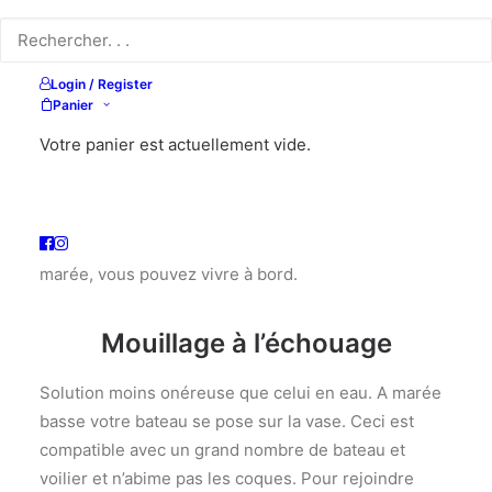
Mouillage en eaux
Login / Register
Panier
Le port vous propose des mouillages / coffres
de
Mars à Octobre
devant notre chantier. Ils sont en
Votre panier est actuellement vide.
limite de chenal et immergé de
2,80 m minimum
.
Vous pouvez les louer : à la semaine, au mois ou à la
saison. Accessibles avec votre annexe selon la
marée, vous pouvez vivre à bord.
Mouillage à l’échouage
Solution moins onéreuse que celui en eau. A marée
basse votre bateau se pose sur la vase. Ceci est
compatible avec un grand nombre de bateau et
voilier et n’abime pas les coques. Pour rejoindre