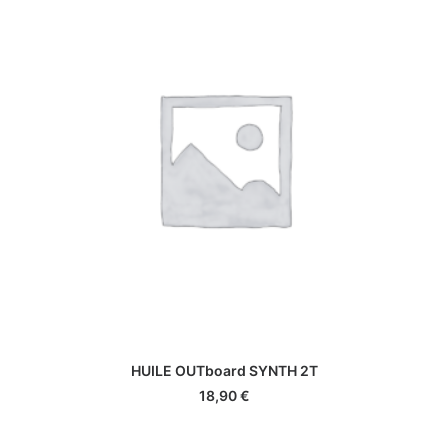
AJOUTER AU PANIER
HUILE OUTboard SYNTH 2T
18,90
€