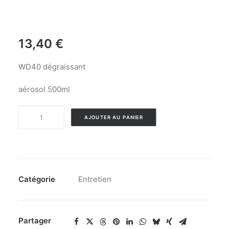
13,40
€
WD40 dégraissant
aérosol 500ml
quantité
AJOUTER AU PANIER
de
WD40
Dégraissant
Catégorie
Entretien
Partager