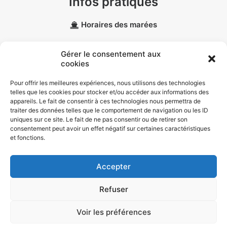
Infos pratiques
Horaires des marées
Météo marine
Gérer le consentement aux
cookies
Données personnelles
Pour offrir les meilleures expériences, nous utilisons des technologies
telles que les cookies pour stocker et/ou accéder aux informations des
Politique de confidentialité
appareils. Le fait de consentir à ces technologies nous permettra de
traiter des données telles que le comportement de navigation ou les ID
Politique de cookies (EU)
uniques sur ce site. Le fait de ne pas consentir ou de retirer son
consentement peut avoir un effet négatif sur certaines caractéristiques
et fonctions.
Accepter
© 2026 Port Vilaine Maritime |
Mentions légales
| Conception :
Mobius
Refuser
Infographie
.
Voir les préférences