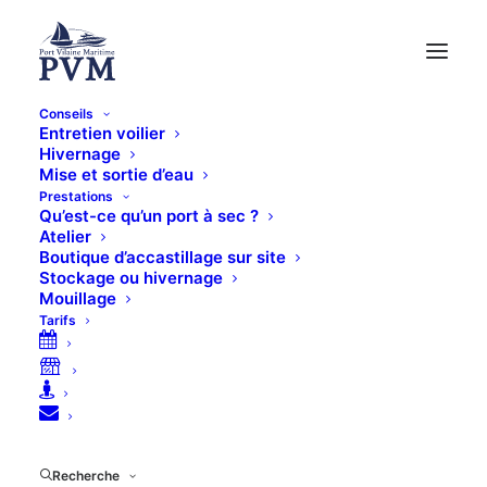
Conseils
Entretien voilier
Zone d’interdiction de
Hivernage
Mise et sortie d’eau
naviguer
Prestations
Qu’est-ce qu’un port à sec ?
Atelier
Boutique d’accastillage sur site
Suite à la construction d’un parc éolien en mer, la
Stockage ou hivernage
préfecture a déterminé une zone d’interdiction de
Mouillage
naviguer.
Tarifs
Recherche