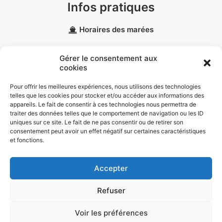
Infos pratiques
Horaires des marées
Météo marine
Gérer le consentement aux
cookies
Données personnelles
Pour offrir les meilleures expériences, nous utilisons des technologies
telles que les cookies pour stocker et/ou accéder aux informations des
Politique de confidentialité
appareils. Le fait de consentir à ces technologies nous permettra de
traiter des données telles que le comportement de navigation ou les ID
Politique de cookies (EU)
uniques sur ce site. Le fait de ne pas consentir ou de retirer son
consentement peut avoir un effet négatif sur certaines caractéristiques
et fonctions.
Accepter
© 2026 Port Vilaine Maritime |
Mentions légales
| Conception :
Mobius
Refuser
Infographie
.
Voir les préférences