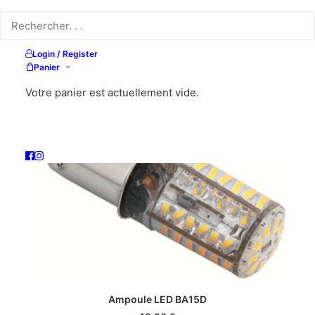
Login / Register
Panier
Votre panier est actuellement vide.
AJOUTER AU PANIER
Ampoule LED BA15D