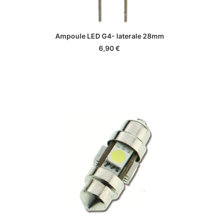
AJOUTER AU PANIER
Ampoule LED G4- laterale 28mm
6,90
€