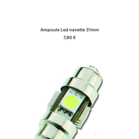
AJOUTER AU PANIER
Ampoule Led navette 31mm
7,80
€