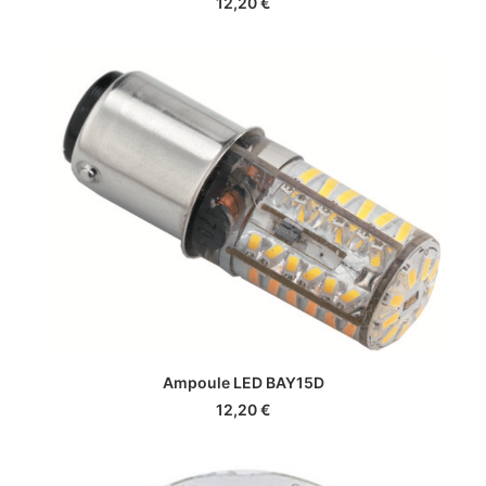
12,20
€
AJOUTER AU PANIER
Ampoule LED BAY15D
12,20
€