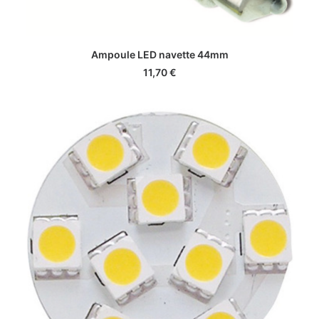
AJOUTER AU PANIER
Ampoule LED navette 44mm
11,70
€