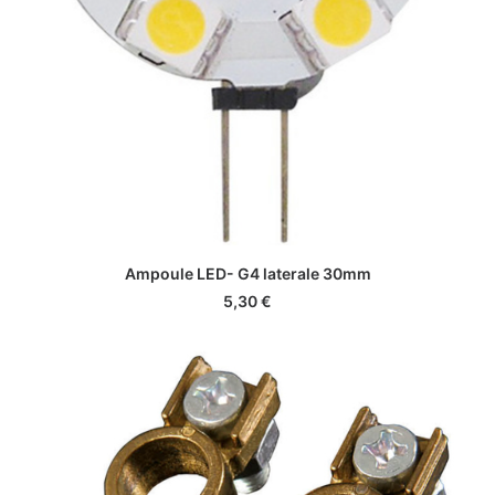
AJOUTER AU PANIER
Ampoule LED- G4 laterale 30mm
5,30
€