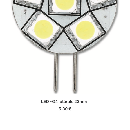
AJOUTER AU PANIER
LED -G4 latérale 23mm-
5,30
€